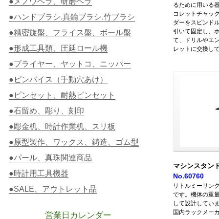
●メノウヘラ、研磨ヘラ
るために用いる
コレットチャッ
●ハンドブラシ.真鍮ブラシ.竹ブラシ
ダーをスピンド
引いて固定し、
●精密旋盤、フライス盤、ボール盤
て、ドリルやエ
●形成工具類、圧延ロール機
レットに交換し
●プライヤー、ヤットコ、ニッパー
●ピンバイス（手動穴あけ）
●ピンセット、耐熱ピンセット
●石留め、彫り、刻印
●彫金机、時計作業机、スリ板
●原型製作、ワックス、鋳造、ゴム型
●パール、真珠関連商品
マシンスタン
●時計用工具機器
No.60760
リトルミーリング
●SALE、アウトレット品
です。機体の重
して設計してい
国内ラックメー
営業日カレンダー