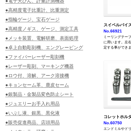
●電子天びん、計量計測機器
●高精度電子比重計、比重測定
●指輪ゲージ、宝石ゲージ
スイベルバイ
●高精度ノギス、ゲージ、測定工具
No.66921
ミーリングテー
●メッキ装置、電解研磨、表面処理
に用います。左右
●卓上自動彫刻機、エングレービング
定する事ができ
●ファイバーレーザー彫刻機
●レーザー彫刻、マーキング機器
●ロウ付、溶解、アーク溶接機
●キョンセーム革、鹿皮セーム
●銀製品・金製品変色防止シート
●ジュエリーお手入れ用品
●いぶし液、銀黒、黒化液
コレットホルダ
●販売促進商品、店頭用品
No.60750
エンドミルやド