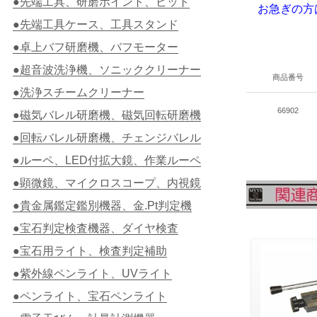
●先端工具、研磨ポイント、ビット
お急ぎの方
●先端工具ケース、工具スタンド
●卓上バフ研磨機、バフモーター
●超音波洗浄機、ソニッククリーナー
商品番号
●洗浄スチームクリーナー
66902
●磁気バレル研磨機、磁気回転研磨機
●回転バレル研磨機、チェンジバレル
●ルーペ、LED付拡大鏡、作業ルーペ
●顕微鏡、マイクロスコープ、内視鏡
●貴金属鑑定鑑別機器、金.Pt判定機
●宝石判定検査機器、ダイヤ検査
●宝石用ライト、検査判定補助
●紫外線ペンライト、UVライト
●ペンライト、宝石ペンライト