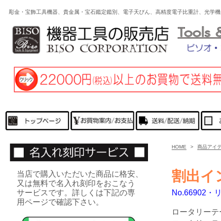
彫金・宝飾工具機器、貴金属・宝石鑑定鑑別、電子天びん、高精度電子比重計、光学
HOME
>
商品アイ
割出イ
当店で購入いただいた商品に格安、
又は無料で名入れ刻印をおこなう
サービスです。詳しくは下記の専
No.66902
用ページで確認下さい。
ロータリーテ