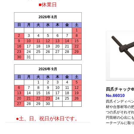
■休業日
2026年 8月
日
月
火
水
木
金
土
1
2
3
4
5
6
7
8
9
10
11
12
13
14
15
16
17
18
19
20
21
22
23
24
25
26
27
28
29
30
31
2026年 9月
日
月
火
水
木
金
土
1
2
3
4
5
6
7
8
9
10
11
12
四爪チャックΦ
13
14
15
16
17
18
19
No.66010
20
21
22
23
24
25
26
四爪インディペ
27
28
29
30
材や台形材等の
つの爪がそれぞ
円筒材の心出に
●土、日、祝日が休日です。
ーテーブルに取