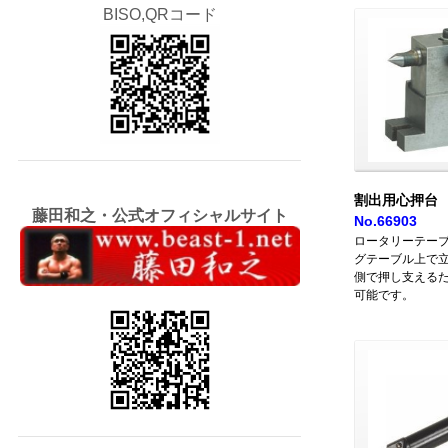
BISO,QRコード
割出用心押台
藤田和之・公式オフィシャルサイト
No.66903
ロータリーテーブル
グテーブル上で
側で押し支える
可能です。