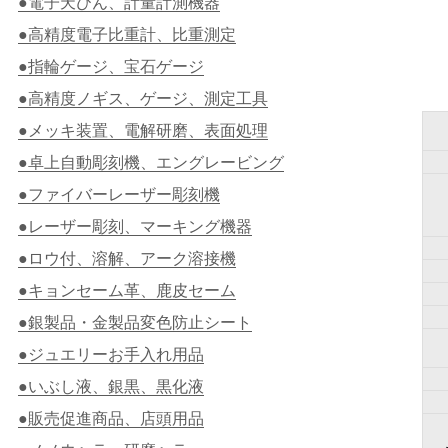
●電子天びん、計量計測機器
●高精度電子比重計、比重測定
●指輪ゲージ、宝石ゲージ
●高精度ノギス、ゲージ、測定工具
●メッキ装置、電解研磨、表面処理
●卓上自動彫刻機、エングレービング
●ファイバーレーザー彫刻機
●レーザー彫刻、マーキング機器
●ロウ付、溶解、アーク溶接機
●キョンセーム革、鹿皮セーム
●銀製品・金製品変色防止シート
●ジュエリーお手入れ用品
●いぶし液、銀黒、黒化液
●販売促進商品、店頭用品