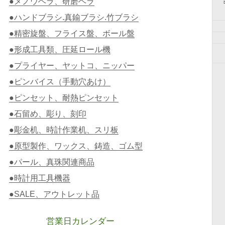
●メノウヘラ、研磨ヘラ
●ハンドブラシ.真鍮ブラシ.竹ブラシ
●精密旋盤、フライス盤、ボール盤
●形成工具類、圧延ロール機
●プライヤー、ヤットコ、ニッパー
●ピンバイス（手動穴あけ）
●ピンセット、耐熱ピンセット
●石留め、彫り、刻印
●彫金机、時計作業机、スリ板
●原型製作、ワックス、鋳造、ゴム型
●パール、真珠関連商品
●時計用工具機器
●SALE、アウトレット品
営業日カレンダー