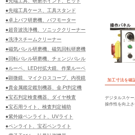
●先端工具、研磨ポイント、ビット
●先端工具ケース、工具スタンド
●卓上バフ研磨機、バフモーター
●超音波洗浄機、ソニッククリーナー
●洗浄スチームクリーナー
●磁気バレル研磨機、磁気回転研磨機
●回転バレル研磨機、チェンジバレル
●ルーペ、LED付拡大鏡、作業ルーペ
●顕微鏡、マイクロスコープ、内視鏡
加工寸法を確
●貴金属鑑定鑑別機器、金.Pt判定機
●宝石判定検査機器、ダイヤ検査
デジタルスケー
操作性を向上さ
●宝石用ライト、検査判定補助
●紫外線ペンライト、UVライト
●ペンライト、宝石ペンライト