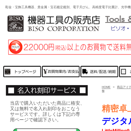
彫金・宝飾工具機器、貴金属・宝石鑑定鑑別、電子天びん、高精度電子比重計、光学
HOME
>
商品アイ
盤
当店で購入いただいた商品に格安、
精密卓
又は無料で名入れ刻印をおこなう
サービスです。詳しくは下記の専
デジタ
用ページで確認下さい。
LittleMilling