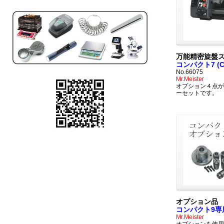
万能精密旋盤
コンパクト7 (Co
No.66075
Mr.Meister
オプション４点が
ーセットです。
オプション品
コンパクト9専
Mr.Meister