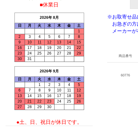
■休業日
※お取寄せ品
2026年 8月
お急ぎの方
日
月
火
水
木
金
土
メーカーが在
1
2
3
4
5
6
7
8
9
10
11
12
13
14
15
16
17
18
19
20
21
22
23
24
25
26
27
28
29
商品番号
30
31
2026年 9月
60776
日
月
火
水
木
金
土
1
2
3
4
5
6
7
8
9
10
11
12
13
14
15
16
17
18
19
20
21
22
23
24
25
26
27
28
29
30
●土、日、祝日が休日です。